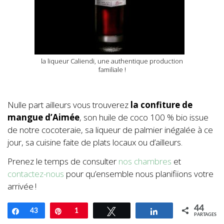
la liqueur Caliendi, une authentique production
familiale !
Nulle part ailleurs vous trouverez
la confiture de
mangue d’Aimée
, son huile de coco 100 % bio issue
de notre cocoteraie, sa liqueur de palmier inégalée à ce
jour, sa cuisine faite de plats locaux ou d’ailleurs.
Prenez le temps de consulter
nos chambres
et
contactez-nous
pour qu’ensemble nous planifiions votre
arrivée !
44
Partagez
43
Enregistrer
1
Tweetez
Partagez
PARTAGES