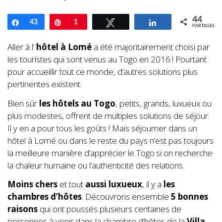
44
Partagez
43
Enregistrer
1
Tweetez
Partagez
PARTAGES
Aller à l’
hôtel à Lomé
a été majoritairement choisi par
les touristes qui sont venus au Togo en 2016 ! Pourtant
pour accueillir tout ce monde, d’autres solutions plus
pertinentes existent.
Bien sûr
les hôtels au Togo
, petits, grands, luxueux ou
plus modestes, offrent de multiples solutions de séjour.
Il y en a pour tous les goûts ! Mais séjourner dans un
hôtel à Lomé ou dans le reste du pays n’est pas toujours
la meilleure manière d’apprécier le Togo si on recherche
la chaleur humaine ou l’authenticité des relations.
Moins chers
et tout
aussi luxueux
, il y a
les
chambres d’hôtes
. Découvrons ensemble
5 bonnes
raisons
qui ont poussés plusieurs centaines de
personnes à venir dans la chambre d’hôtes de la
Villa