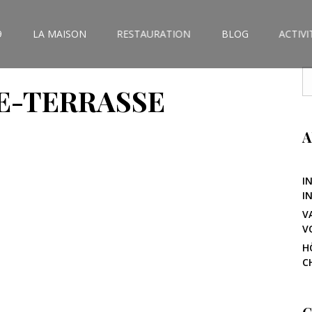
9
LA MAISON
RESTAURATION
BLOG
ACTIVI
E-TERRASSE
A
I
I
V
V
H
C