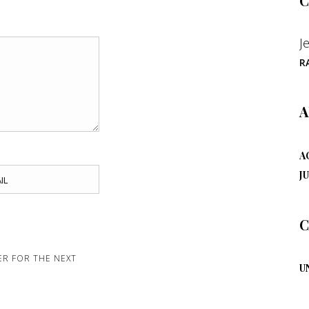
C
J
R
A
A
JU
C
ER FOR THE NEXT
U