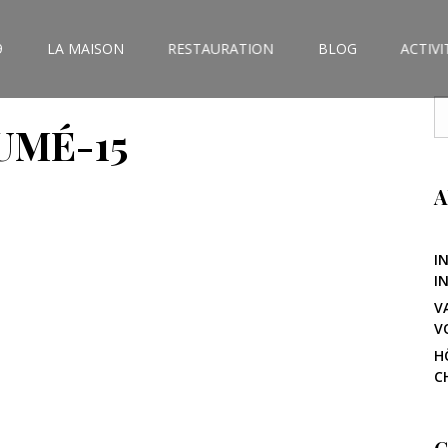
9
LA MAISON
RESTAURATION
BLOG
ACTIVI
UMÉ-15
A
I
I
V
V
H
C