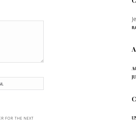
C
J
R
A
A
JU
C
U
ER FOR THE NEXT